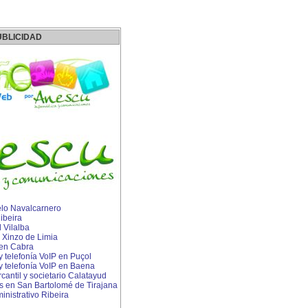
UBLICIDAD
lo Navalcarnero
ibeira
 Vilalba
Xinzo de Limia
 en Cabra
 y telefonía VoIP en Puçol
 y telefonía VoIP en Baena
ntil y societario Calatayud
 en San Bartolomé de Tirajana
nistrativo Ribeira