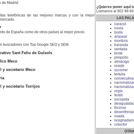
s de Madrid
¿Quieres poner aquí t
Llamanos al 902 88 66
litas telefónicas de las mejores marcas y con la mejor
LAS PAL
l mercado.
caracol
P
novia
nto de España como de otros países al mejor precio.
boda
arquear
montura
 en buscadores con Top Google SEO y SEM
baranda
sentada
ativo Sant Feliu de Guíxols
brote
pimpollo
fico Meco
almácigo
residir
 y societario Meco
socorrer
tertulia
ria
consecutiv
nacionaliza
y societario Torrijos
nacionaliza
orgía
festín
escopeta
desigualda
forzoso
desenfrena
osada
resignadam
colector
OTRA