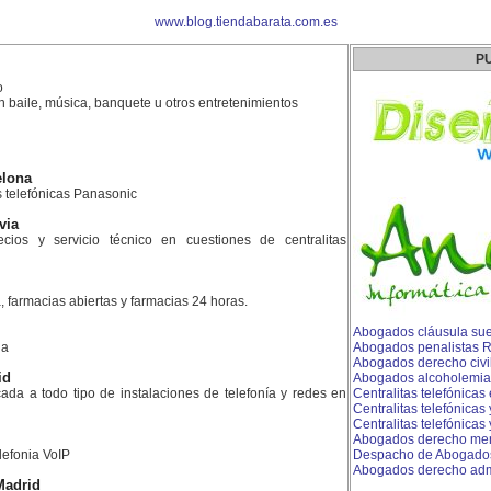
www.blog.tiendabarata.com.es
P
o
on baile, música, banquete u otros entretenimientos
elona
as telefónicas Panasonic
via
ios y servicio técnico en cuestiones de centralitas
, farmacias abiertas y farmacias 24 horas.
Abogados cláusula sue
la
Abogados penalistas R
Abogados derecho civil
id
Abogados alcoholemia 
da a todo tipo de instalaciones de telefonía y redes en
Centralitas telefónicas
Centralitas telefónicas
Centralitas telefónicas
Abogados derecho merca
lefonia VoIP
Despacho de Abogados
Abogados derecho admi
Madrid